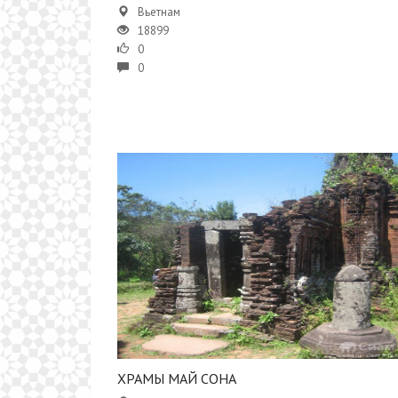
Вьетнам
18899
0
0
ХРАМЫ МАЙ СОНА