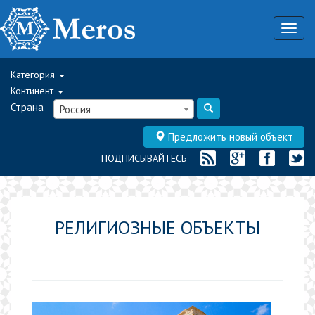
Togg
navig
Категория
Континент
Страна
Россия
Предложить новый объект
ПОДПИСЫВАЙТЕСЬ
РЕЛИГИОЗНЫЕ ОБЪЕКТЫ