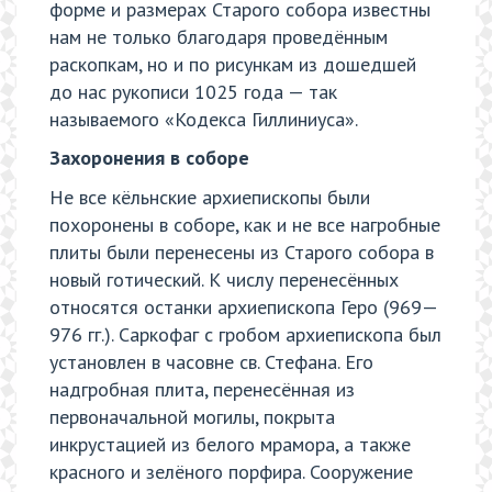
форме и размерах Старого собора известны
нам не только благодаря проведённым
раскопкам, но и по рисункам из дошедшей
до нас рукописи 1025 года — так
называемого «Кодекса Гиллиниуса».
Захоронения в соборе
Не все кёльнские архиепископы были
похоронены в соборе, как и не все нагробные
плиты были перенесены из Старого собора в
новый готический. К числу перенесённых
относятся останки архиепископа Геро (969—
976 гг.). Саркофаг с гробом архиепископа был
установлен в часовне св. Стефана. Его
надгробная плита, перенесённая из
первоначальной могилы, покрыта
инкрустацией из белого мрамора, а также
красного и зелёного порфира. Сооружение