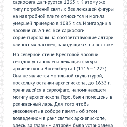
саркофага датируется 1265 г. К этому же
типу погребений святых без лежащей фигуры
на надгробной плите относится и могила
умершей примерно в 1085 г. св. Ирмгардии в
часовне св. Агнес. Все саркофаги
сориентированы на соответствующие алтари
клиросных часовен, находящихся на востоке.
На северной стене Крестовой часовни
сегодня установлена лежащая фигура
архиепископа Энгельберта I (1216—1225).
Она не является могильной скульптурой,
поскольку останки архиепископа, до 1633 г.
хранившейся в саркофаге, напоминающем
могилу архиепископа Геро, были помещены в
реликвенный ларь. Для того чтобы
увековечить в соборе память об этом
возведенном в ранг святых архиепископе,
здесь, за главным алтарём была установлена