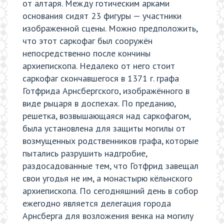
от алтаря. Между готическим арками
основания сидят 23 фигуры — участники
изображенной сцены. Можно предположить,
что этот саркофаг был сооружён
непосредственно после кончины
архиепископа. Недалеко от него стоит
саркофаг скончавшегося в 1371 г. графа
Готфрида Арнсбергского, изображённого в
виде рыцаря в доспехах. По преданию,
решетка, возвышающаяся над саркофагом,
была установлена для защиты могилы от
возмущенных родственников графа, которые
пытались разрушить надгробие,
раздосадованные тем, что Готфрид завещал
свои угодья не им, а монастырю кёльнского
архиепископа. По сегодняшний день в собор
ежегодно является делегация города
Арнсберга для возложения венка на могилу