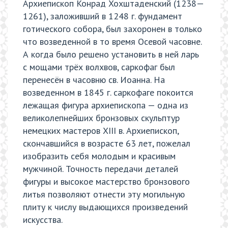
Архиепископ Конрад Хохштаденский (1238—
1261), заложивший в 1248 г. фундамент
готического собора, был захоронен в только
что возведенной в то время Осевой часовне.
А когда было решено установить в ней ларь
с мощами трёх волхвов, саркофаг был
перенесён в часовню св. Иоанна. На
возведенном в 1845 г. саркофаге покоится
лежащая фигура архиепископа — одна из
великолепнейших бронзовых скульптур
немецких мастеров XIII в. Архиепископ,
скончавшийся в возрасте 63 лет, пожелал
изобразить себя молодым и красивым
мужчиной. Точность передачи деталей
фигуры и высокое мастерство бронзового
литья позволяют отнести эту могильную
плиту к числу выдающихся произведений
искусства.