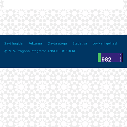
Sayt haqida
Reklama
Qayta aloqa
Statistika
Loyixani qo‘llash
© 2026 “Yagona integrator UZINFOCOM” MChJ