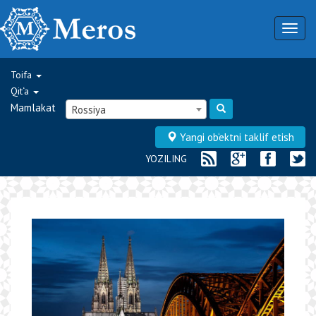
Togg
navig
Toifa
Qit‘a
Mamlakat
Rossiya
Yangi ob‘ektni taklif etish
YOZILING