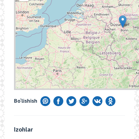
Bo‘lishish
Izohlar