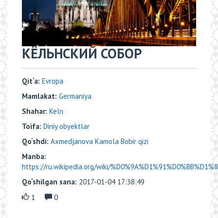
КЁЛЬНСКИЙ СОБОР
Qit‘a:
Evropa
Mamlakat:
Germaniya
Shahar:
Keln
Toifa:
Diniy obyektlar
Qo‘shdi:
Axmedjanova Kamola Bobir qizi
Manba:
https://ru.wikipedia.org/wiki/%D0%9A%D1%91%D0%BB%D1
Qo‘shilgan sana:
2017-01-04 17:38:49
1
0