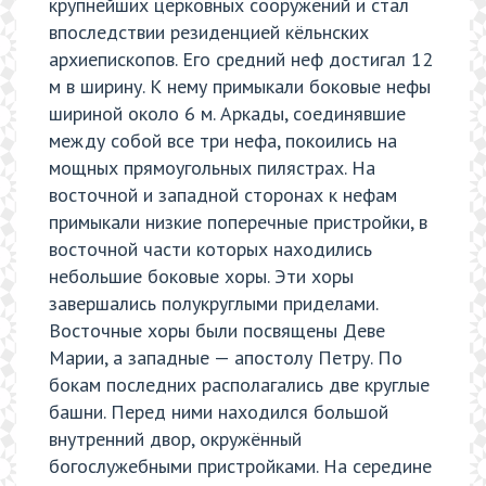
крупнейших церковных сооружений и стал
впоследствии резиденцией кёльнских
архиепископов. Его средний неф достигал 12
м в ширину. К нему примыкали боковые нефы
шириной около 6 м. Аркады, соединявшие
между собой все три нефа, покоились на
мощных прямоугольных пилястрах. На
восточной и западной сторонах к нефам
примыкали низкие поперечные пристройки, в
восточной части которых находились
небольшие боковые хоры. Эти хоры
завершались полукруглыми приделами.
Восточные хоры были посвящены Деве
Марии, а западные — апостолу Петру. По
бокам последних располагались две круглые
башни. Перед ними находился большой
внутренний двор, окружённый
богослужебными пристройками. На середине