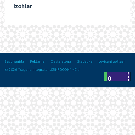
Izohlar
Sayt haqida
Reklama
Qayta aloqa
Statistika
Loyixani qo‘llash
© 2026 “Yagona integrator UZINFOCOM” MChJ