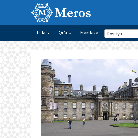
Toifa
Qit‘a
Mamlakat
Rossiya