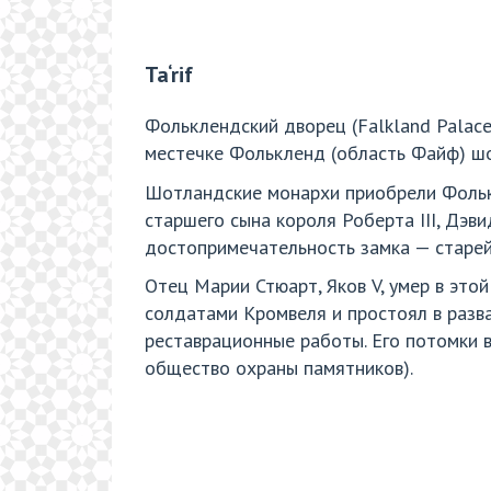
Ta‘rif
Фольклендский дворец (Falkland Palace
местечке Фолькленд (область Файф) шо
Шотландские монархи приобрели Фольк
старшего сына короля Роберта III, Дэви
достопримечательность замка — старейш
Отец Марии Стюарт, Яков V, умер в это
солдатами Кромвеля и простоял в разв
реставрационные работы. Его потомки 
общество охраны памятников).