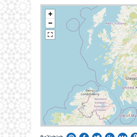
+
−
Bo‘lishish