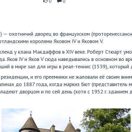
0
0
) — охотничий дворец во французском (проторенессансном
тландскими королями Яковом IV и Яковом V.
ленд у клана Макдаффов в XIV веке. Роберт Стюарт ум
да. Яков IV и Яков V сюда наведывались в основном во вр
ий в мире зал для игры в реал-теннис (1539), который 
й резиденции, и его преемники не жаловали её своим вни
алинах до 1887 года, когда маркиз Бют (представитель 
владеют дворцом и по сей день (хотя с 1952 г. зданием