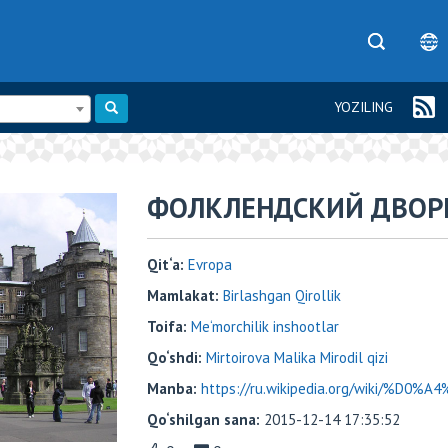
YOZILING
ФОЛКЛЕНДСКИЙ ДВОР
Qit‘a:
Evropa
Mamlakat:
Birlashgan Qirollik
Toifa:
Me‘morchilik inshootlar
Qo‘shdi:
Mirtoirova Malika Mirodil qizi
Manba:
https://ru.wikipedia.org/wiki/%
Qo‘shilgan sana:
2015-12-14 17:35:52