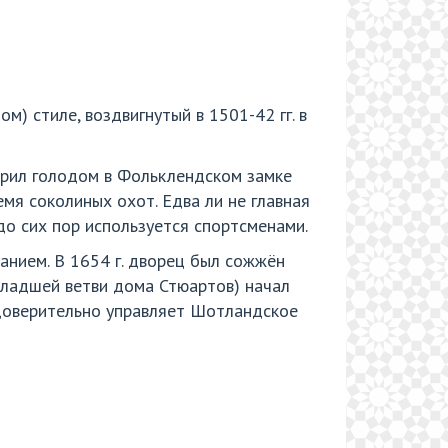
) стиле, воздвигнутый в 1501-42 гг. в
орил голодом в Фольклендском замке
емя соколиных охот. Едва ли не главная
до сих пор используется спортсменами.
манием. В 1654 г. дворец был сожжён
младшей ветви дома Стюартов) начал
 доверительно управляет Шотландское