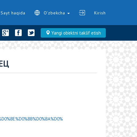
Sayt haqida
O'zbekcha
Kirish
Yangi ob‘ektni taklif etish
ЕЦ
D0%A4%D0%BE%D0%BB%D0%BA%D0%