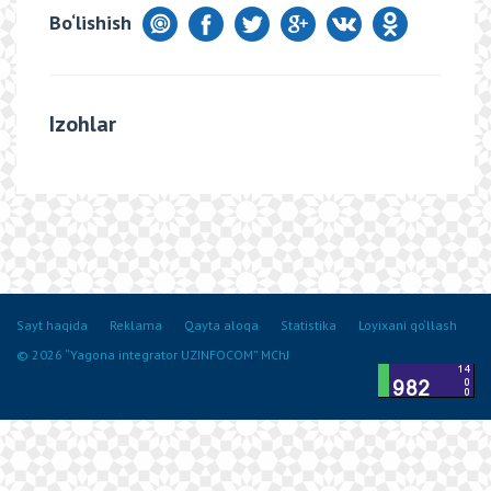
Bo‘lishish
Izohlar
Sayt haqida
Reklama
Qayta aloqa
Statistika
Loyixani qo‘llash
© 2026 “Yagona integrator UZINFOCOM” MChJ