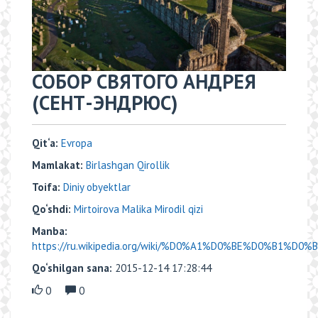
СОБОР СВЯТОГО АНДРЕЯ
(СЕНТ-ЭНДРЮС)
Qit‘a:
Evropa
Mamlakat:
Birlashgan Qirollik
Toifa:
Diniy obyektlar
Qo‘shdi:
Mirtoirova Malika Mirodil qizi
Manba:
https://ru.wikipedia.org/wiki/%D0%A1%D0%BE%D0%B1%D0
Qo‘shilgan sana:
2015-12-14 17:28:44
0
0