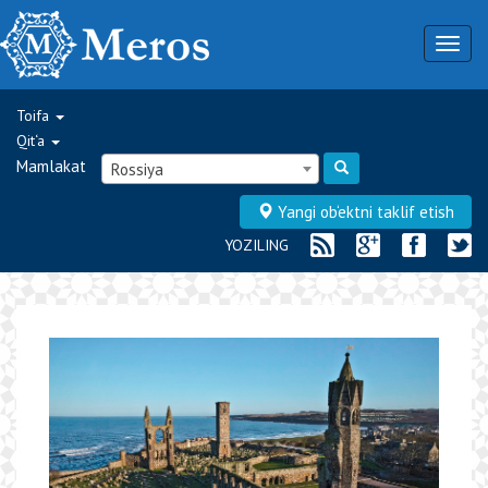
Togg
navig
Toifa
Qit‘a
Mamlakat
Rossiya
Yangi ob‘ektni taklif etish
YOZILING