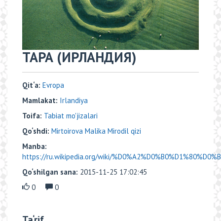
ТАРА (ИРЛАНДИЯ)
Qit‘a:
Evropa
Mamlakat:
Irlandiya
Toifa:
Tabiat mo'jizalari
Qo‘shdi:
Mirtoirova Malika Mirodil qizi
Manba:
https://ru.wikipedia.org/wiki/%D0%A2%D0%B0%D1%80%D0%
Qo‘shilgan sana:
2015-11-25 17:02:45
0
0
Ta‘rif