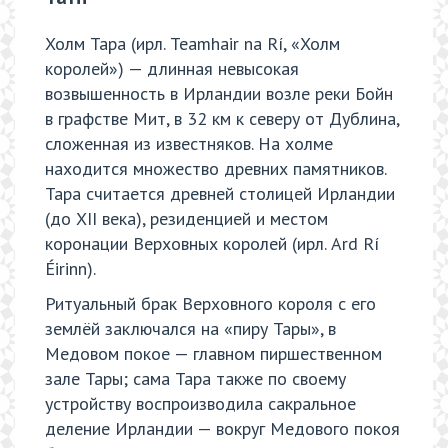
Холм Тара (ирл. Teamhair na Rí, «Холм
королей») — длинная невысокая
возвышенность в Ирландии возле реки Бойн
в графстве Мит, в 32 км к северу от Дублина,
сложенная из известняков. На холме
находится множество древних памятников.
Тара считается древней столицей Ирландии
(до XII века), резиденцией и местом
коронации Верховных королей (ирл. Ard Rí
Éirinn).
Ритуальный брак Верховного короля с его
землёй заключался на «пиру Тары», в
Медовом покое — главном пиршественном
зале Тары; сама Тара также по своему
устройству воспроизводила сакральное
деление Ирландии — вокруг Медового покоя