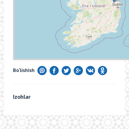
Bo‘lishish
Izohlar