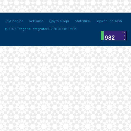
Sayt haqida
Reklama
Qayta aloqa
Statistika
Loyixani qo‘llash
© 2026 “Yagona integrator UZINFOCOM” MChJ