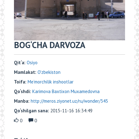
BOG‘CHA DARVOZA
Qit‘a:
Osiyo
Mamlakat:
O'zbekiston
Toifa:
Me‘morchilik inshootlar
Qo‘shdi:
Karimova Baxtixon Muxamedovna
Manba:
http://meros.ziyonet.uz/ru/wonder/345
Qo‘shilgan sana:
2015-11-16 16:34:49
0
0