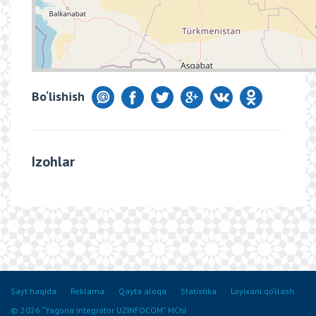
Bo‘lishish
Izohlar
Sayt haqida
Reklama
Qayta aloqa
Statistika
Loyixani qo‘llash
© 2026 “Yagona integrator UZINFOCOM” MChJ