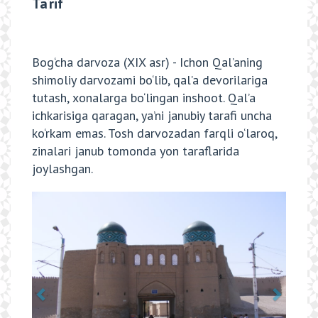
Ta‘rif
Bog‘cha darvoza (XIX asr) - Ichon Qal’aning
shimoliy darvozami bo‘lib, qal’a devorilariga
tutash, xonalarga bo‘lingan inshoot. Qal’a
ichkarisiga qaragan, ya’ni janubiy tarafi uncha
ko‘rkam emas. Tosh darvozadan farqli o‘laroq,
zinalari janub tomonda yon taraflarida
joylashgan.