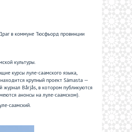
е Драг в коммуне Тюсфьорд провинции
мской культуры.
щие курсы луле-саамского языка,
 находится крупный проект Sámasta —
й журнал Bårjås, в котором публикуются
меются анонсы на луле-саамском).
уле-саамский.