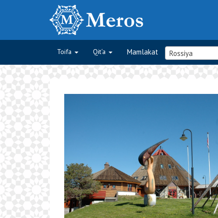
Toifa
Qit‘a
Mamlakat
Rossiya