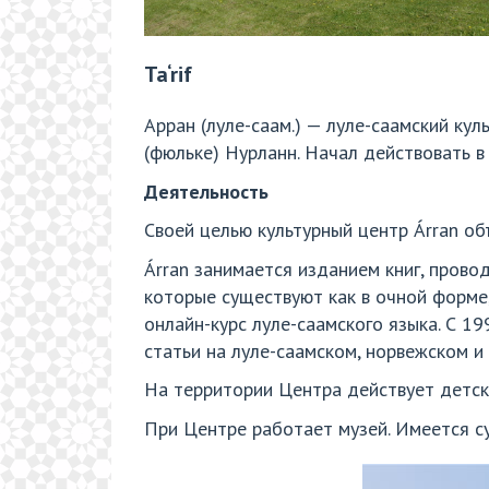
Ta‘rif
Арран (луле-саам.) — луле-саамский ку
(фюльке) Нурланн. Начал действовать в
Деятельность
Своей целью культурный центр Árran об
Árran занимается изданием книг, прово
которые существуют как в очной форме
онлайн-курс луле-саамского языка. С 1
статьи на луле-саамском, норвежском и
На территории Центра действует детск
При Центре работает музей. Имеется су