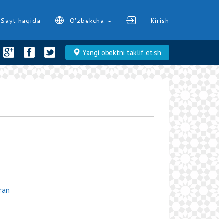
Sayt haqida
O'zbekcha
Kirish
Yangi ob‘ektni taklif etish
ran