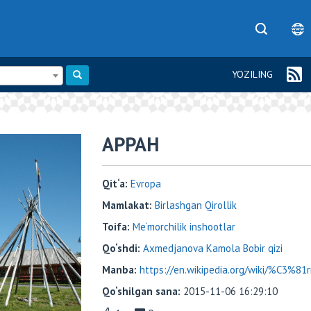
YOZILING
АРРАН
Qit‘a:
Evropa
Mamlakat:
Birlashgan Qirollik
Toifa:
Me‘morchilik inshootlar
Qo‘shdi:
Axmedjanova Kamola Bobir qizi
Manba:
https://en.wikipedia.org/wiki/%C3%81r
Qo‘shilgan sana:
2015-11-06 16:29:10