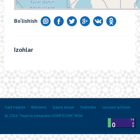
Bo‘lishish
Izohlar
Sayt haqida
Reklama
Qayta aloqa
Statistika
Loyixani qo‘llash
© 2026 “Yagona integrator UZINFOCOM” MChJ