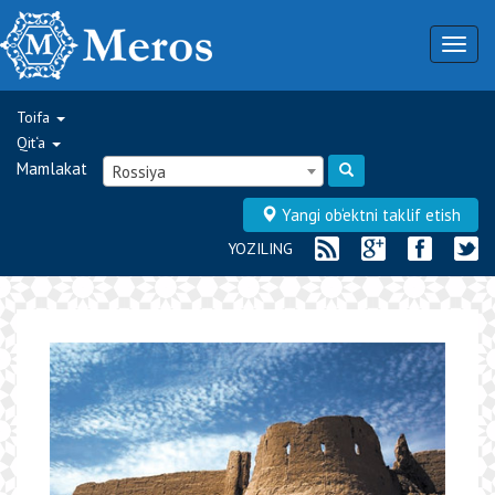
Togg
navig
Toifa
Qit‘a
Mamlakat
Rossiya
Yangi ob‘ektni taklif etish
YOZILING