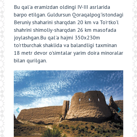
Bu qal'a eramizdan oldingi IV-III asrlarida
barpo etilgan. Guldursun Qoraqalpog'istondagi
Beruniy shaharini sharqdan 20 km va To'rtko'l
shahrini shimoliy-sharqdan 26 km masofada
joylashgan.Bu qal'a hajmi 350x230m
to'rtburchak shaklida va balandligi taxminan
18 metr devor o'simtalar yarim doira minoralar
bilan qurilgan.