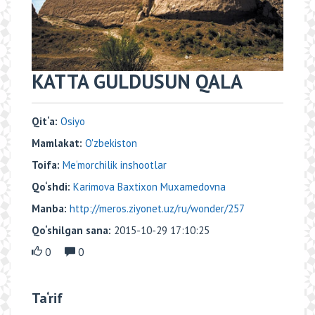
KATTA GULDUSUN QALA
Qit‘a:
Osiyo
Mamlakat:
O'zbekiston
Toifa:
Me‘morchilik inshootlar
Qo‘shdi:
Karimova Baxtixon Muxamedovna
Manba:
http://meros.ziyonet.uz/ru/wonder/257
Qo‘shilgan sana:
2015-10-29 17:10:25
0
0
Ta‘rif