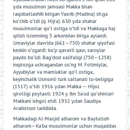
y.da musulmon jamoasi Makka bilan
raqobatlashib kelgan Yasrib (Madina) sh.ga
koʻchib oʻtdi (q. Hijra). 630 y.da shahar
musulmonlar qoʻl ostiga oʻtdi va Makkaga haj
qilish islomning 5 arkonidan biriga aylandi.
Umaviylar davrida (661—750) shahar qiyofasi
keskin oʻzgardi: koʻp qavatli qasr, saroylar
paydo boʻldi. Bagʻdod xalifaligi (750—1258)
inqirozga uchragandan soʻng M. Fotimiylar,
Ayyubiylar va mamluklar qoʻl ostiga,
keyinchalik Usmonli turk saltanati to-beligiga
(1517) oʻtdi. 1916 y.dan Makka — Hijoz
qirolligi poytaxti. 1924 y. Ibn Saʼud qoʻshinlari
Makkani ishgol etdi. 1932 y.dan Saudiya
Arabistoni tarkibida.
Makkadagi Al-Masjid alharom va Baytulloh
alharom—Kaʼba musulmonlar uchun muqaddas