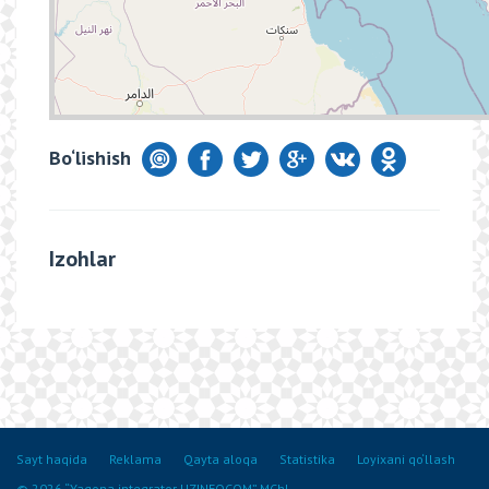
Bo‘lishish
Izohlar
Sayt haqida
Reklama
Qayta aloqa
Statistika
Loyixani qo‘llash
© 2026 “Yagona integrator UZINFOCOM” MChJ