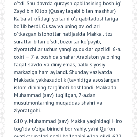
oʻtdi. Shu davrda quraysh qabilasining boshligʻi
Zayd bin Kilob (Qusay laqabi bilan mashhur)
Kaʼba atrofidagi yerlarni oʻz qabiladoshlariga
boʻlib berdi. Qusay va uning avlodlari
oʻtkazgan islohotlar natijasida Makka . tez
suratlar bilan oʻsdi, bozorlar koʻpayib,
ziyoratchilar uchun yangi quduklar qazildi. 6-a.
oxiri — 7-a. boshida shahar Arabiston ya.o.ning
faqat savdo va diniy emas, balki siyosiy
markaziga ham aylandi. Shunday vaziyatda
Makkada yakkaxudolik (tavhid)ga asoslangan
islom dinining targʻiboti boshlandi. Makkada
Muhammad (sav) tugʻilgan, 7-a.dan
musulmonlarning muqaddas shahri va
ziyoratgohi.
610 y. Muhammad (sav) Makka yaqinidagi Hiro
togʻida oʻziga birinchi bor vahiy, yaʼni Qurʼon
oyatikarimalari nozil boʻlganini eʼlon qildi. 622