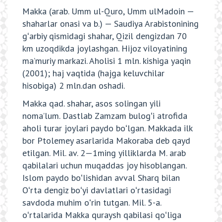
Makka (arab. Umm ul-Quro, Umm ulMadoin —
shaharlar onasi va b.) — Saudiya Arabistonining
gʻarbiy qismidagi shahar, Qizil dengizdan 70
km uzoqdikda joylashgan. Hijoz viloyatining
maʼmuriy markazi. Aholisi 1 mln. kishiga yaqin
(2001); haj vaqtida (hajga keluvchilar
hisobiga) 2 mln.dan oshadi.
Makka qad. shahar, asos solingan yili
nomaʼlum. Dastlab Zamzam bulogʻi atrofida
aholi turar joylari paydo boʻlgan. Makkada ilk
bor Ptolemey asarlarida Makoraba deb qayd
etilgan. Mil. av. 2—1ming yilliklarda M. arab
qabilalari uchun muqaddas joy hisoblangan.
Islom paydo boʻlishidan avval Sharq bilan
Oʻrta dengiz boʻyi davlatlari oʻrtasidagi
savdoda muhim oʻrin tutgan. Mil. 5-a.
oʻrtalarida Makka quraysh qabilasi qoʻliga