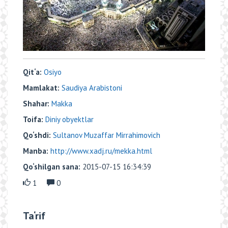
Qit‘a:
Osiyo
Mamlakat:
Saudiya Arabistoni
Shahar:
Makka
Toifa:
Diniy obyektlar
Qo‘shdi:
Sultanov Muzaffar Mirrahimovich
Manba:
http://www.xadj.ru/mekka.html
Qo‘shilgan sana:
2015-07-15 16:34:39
1
0
Ta‘rif