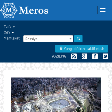
Togg
navig
Toifa
Qit‘a
Mamlakat
Rossiya
Yangi ob‘ektni taklif etish
YOZILING