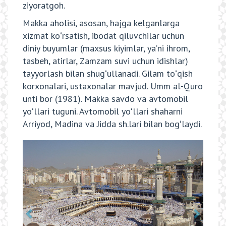
ziyoratgoh.
Makka aholisi, asosan, hajga kelganlarga
xizmat koʻrsatish, ibodat qiluvchilar uchun
diniy buyumlar (maxsus kiyimlar, yaʼni ihrom,
tasbeh, atirlar, Zamzam suvi uchun idishlar)
tayyorlash bilan shugʻullanadi. Gilam toʻqish
korxonalari, ustaxonalar mavjud. Umm al-Quro
unti bor (1981). Makka savdo va avtomobil
yoʻllari tuguni. Avtomobil yoʻllari shaharni
Arriyod, Madina va Jidda sh.lari bilan bogʻlaydi.