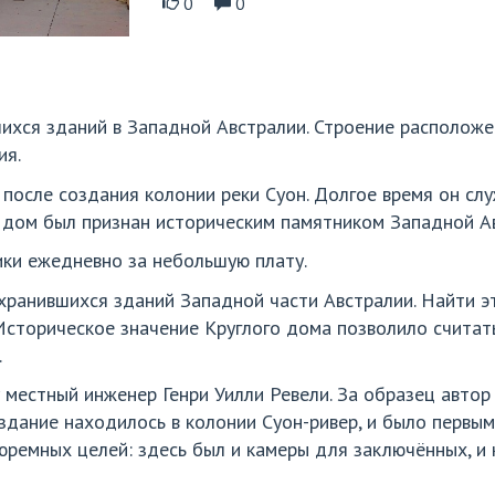
0
0
ихся зданий в Западной Австралии. Строение расположе
ия.
 после создания колонии реки Суон. Долгое время он слу
й дом был признан историческим памятником Западной А
ики ежедневно за небольшую плату.
хранившихся зданий Западной части Австралии. Найти 
Историческое значение Круглого дома позволило считать 
.
 местный инженер Генри Уилли Ревели. За образец авто
здание находилось в колонии Суон-ривер, и было первы
юремных целей: здесь был и камеры для заключённых, и