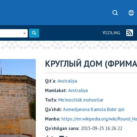
YOZILING
КРУГЛЫЙ ДОМ (ФРИМА
Qit‘a:
Avstraliya
Mamlakat:
Avstraliya
Toifa:
Me‘morchilik inshootlar
Qo‘shdi:
Axmedjanova Kamola Bobir qizi
Manba:
https://en.wikipedia.org/wiki/Round_H
Qo‘shilgan sana:
2015-09-25 16:26:22