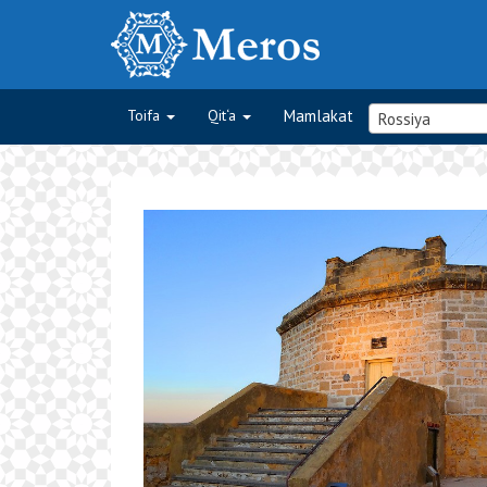
Toifa
Qit‘a
Mamlakat
Rossiya