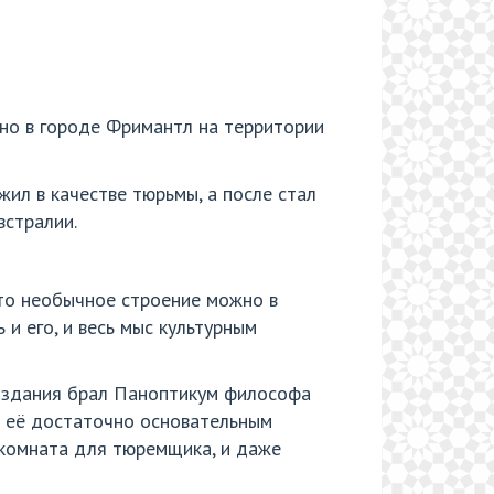
но в городе Фримантл на территории
жил в качестве тюрьмы, а после стал
встралии.
это необычное строение можно в
и его, и весь мыс культурным
р здания брал Паноптикум философа
м её достаточно основательным
 комната для тюремщика, и даже