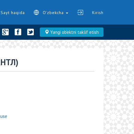
Sayt haqida
O'zbekcha
Kirish
Yangi ob‘ektni taklif etish
НТЛ)
ouse