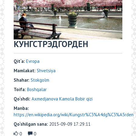
КУНГСТРЭДГОРДЕН
Qit‘a:
Evropa
Mamlakat:
Shvetsiya
Shahar:
Stokgolm
Toifa:
Boshqalar
Qo‘shdi:
Axmedjanova Kamola Bobir qizi
Manba:
https://en.wikipedia.org/wiki/Kungstr%C3%A4dg%C3%A5rden
Qo‘shilgan sana:
2015-09-09 17:29:11
0
0