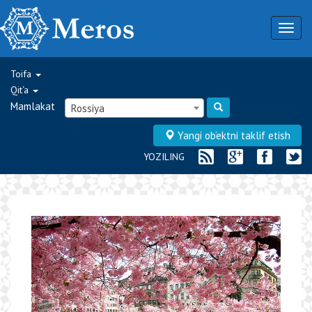
Togg
navig
Toifa
Qit‘a
Mamlakat
Rossiya
Yangi ob‘ektni taklif etish
YOZILING