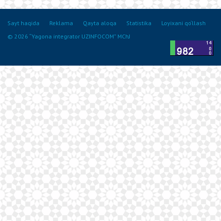
Sayt haqida
Reklama
Qayta aloqa
Statistika
Loyixani qo‘llash
© 2026 “Yagona integrator UZINFOCOM” MChJ