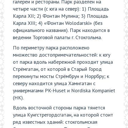
галереи и рестораны. Парк разделен на
четыре части (с юга на север): 1) Площадь
Карла XII; 2) Фонтан Мулина; 3) Площадь
Карла XIII; 4) «Фонтан Wolodarski» (без
официального названия). Парк находится в
ведении Торговой палаты г. Стокгольма.
По периметру парка расположено
множество достопримечательностей: к югу
от парка вдоль набережной проходит улица
Стрёмгатан, от которой в Старый Город
перекинуты мосты Стрёмбрун и Норрбру; к
северу находится улица Хамнгатан с
универмагами PK-Huset и Nordiska Kompaniet
(НК).
Вдоль восточной стороны парка тянется
улица Кунгстрегордсгатан, на которой стоит
ряд известных зданий: стокгольмская