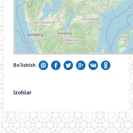
Bo‘lishish
Izohlar