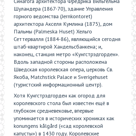
Синагога архитектора Фредрика Вильгельма
Шуландера (1867-70), здание Управления
горного ведомства (Jernkontoret)
архитектора Акселя Кумлина (1875), дом
Пальмы (Palmeska Huset) Хельго
Сеттервалля (1884-86), являющийся сегодня
штаб-квартирой Хандельсбанкена; и,
наконец, станция метро «Кунгстрэдгорден».
Вдоль западной стороны расположена
Шведская королевская опера, церковь Св.
Якоба, Matchstick Palace и Sverigehuset
(туристский информационный центр).
Хотя Кунгстрэдгорден как огород для
королевского стола был известен ещё в
глубоком средневековье, впервые
упоминается в исторических хрониках как
konungens kålgård («сад королевской
капусты») в 1430 году. Королевские