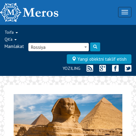
Togg
navig
Toifa
Qit‘a
Mamlakat
Rossiya
Yangi ob‘ektni taklif etish
YOZILING