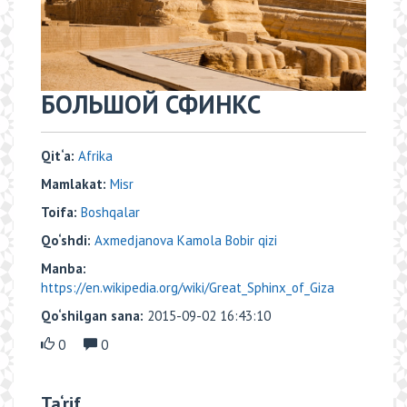
БОЛЬШОЙ СФИНКС
Qit‘a:
Аfrika
Mamlakat:
Misr
Toifa:
Boshqalar
Qo‘shdi:
Axmedjanova Kamola Bobir qizi
Manba:
https://en.wikipedia.org/wiki/Great_Sphinx_of_Giza
Qo‘shilgan sana:
2015-09-02 16:43:10
0
0
Ta‘rif