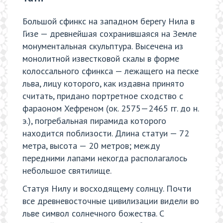
Большой сфинкс на западном берегу Нила в
Гизе — древнейшая сохранившаяся на Земле
монументальная скульптура. Высечена из
монолитной известковой скалы в форме
колоссального сфинкса — лежащего на песке
льва, лицу которого, как издавна принято
считать, придано портретное сходство с
фараоном Хефреном (ок. 2575—2465 гг. до н.
э.), погребальная пирамида которого
находится поблизости. Длина статуи — 72
метра, высота — 20 метров; между
передними лапами некогда располагалось
небольшое святилище.
Статуя Нилу и восходящему солнцу. Почти
все древневосточные цивилизации видели во
льве символ солнечного божества. С