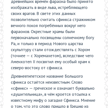
древнейших времён фараона было принято
изображать в виде льва, истребляющего
своих врагов. В свете этих данных
позволительно считать сфинкса стражником
вечного покоя погребённых вокруг него
фараонов. Окрестные храмы были
первоначально посвящены солнечному богу
Ра, и только в период Нового царства
скульптуру стали отождествлять с Хором
(точнее — с Хоремахетом), вследствие чего
Аменхотеп II посвятил ему особый храм к
северо-востоку от сфинкса.
Древнеегипетское название Большого
сфинкса остаётся неизвестным. Слово
«сфинкс» — греческое и означает буквально
«душительница», в чём кроется отсылка к
известному мифу о загадке Сфинкса. Мнение
о том, что это слово пришло в Грецию из