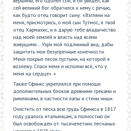
вершины, его одолел сон, и он увидел, как
сей великий бог обратился к нему с речью,
как будто отец говорит сыну: «Взгляни на
меня, присмотрись, о мой сын Тутмос, я твой
отец Хармахис, и я дарую тебе владычество
над моей землёй и власть над всеми
живущими… Узри мой подлинный вид, дабы
защитить мои безупречные конечности.
Меня покрыл песок пустыни, на которой я
возлежу. Спаси меня и исполни всё, что у
меня на сердце». »
Также Сфинкс укреплялся при помощи
дополнительных блоков древними греками и
римлянами, в частности лапы и стены ниши.
Очистить от песка всю грудь Сфинкса в 1817
году удалось итальянцам, а полностью он
был освобождён от тысячелетних песчаных
наносов в 1925 году.