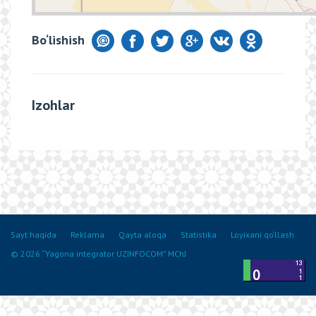
Bo‘lishish
Izohlar
Sayt haqida
Reklama
Qayta aloqa
Statistika
Loyixani qo‘llash
© 2026 “Yagona integrator UZINFOCOM” MChJ