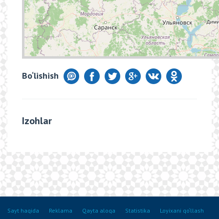
Bo‘lishish
Izohlar
Sayt haqida
Reklama
Qayta aloqa
Statistika
Loyixani qo‘llash