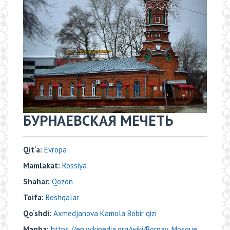
БУРНАЕВСКАЯ МЕЧЕТЬ
Qit‘a:
Evropa
Mamlakat:
Rossiya
Shahar:
Qozon
Toifa:
Boshqalar
Qo‘shdi:
Axmedjanova Kamola Bobir qizi
Manba:
https://en.wikipedia.org/wiki/Bornay_Mosque