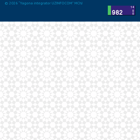
© 2026 “Yagona integrator UZINFOCOM” MChJ