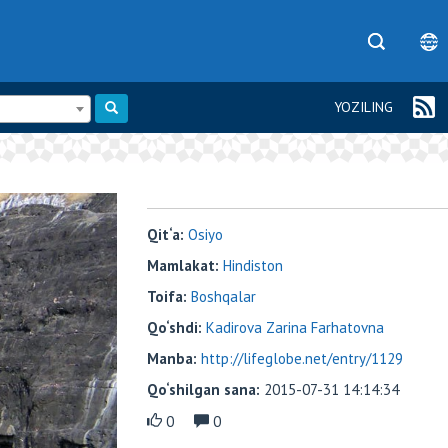
YOZILING
Qit‘a:
Osiyo
Mamlakat:
Hindiston
Toifa:
Boshqalar
Qo‘shdi:
Kadirova Zarina Farhatovna
Manba:
http://lifeglobe.net/entry/1129
Qo‘shilgan sana:
2015-07-31 14:14:34
0
0