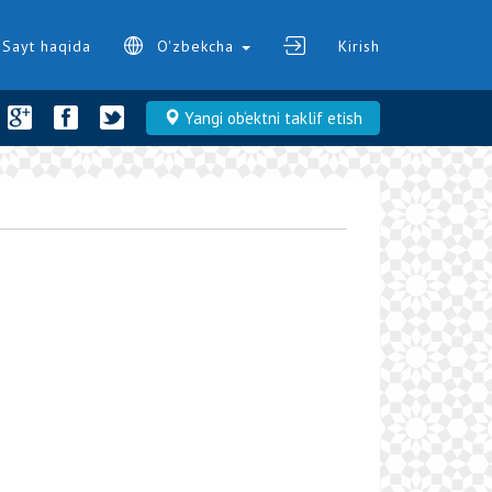
Sayt haqida
O'zbekcha
Kirish
Yangi ob‘ektni taklif etish