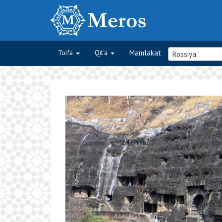
Toifa
Qit‘a
Mamlakat
Rossiya