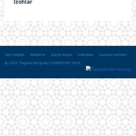
Izohlar
Sayt haqida
Reklama
Qayta aloqa
Statistika
Loyixani qo‘llash
© 2026 “Yagona integrator UZINFOCOM” MChJ