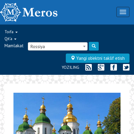
Togg
navig
Toifa
Qit‘a
Mamlakat
Rossiya
Yangi ob‘ektni taklif etish
YOZILING