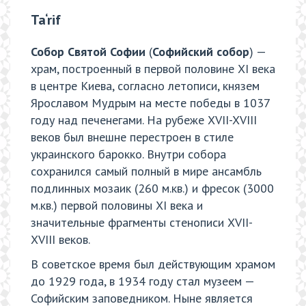
Ta‘rif
Собор Святой Софии
(
Софийский собор
) —
храм, построенный в первой половине XI века
в центре Киева, согласно летописи, князем
Ярославом Мудрым на месте победы в 1037
году над печенегами. На рубеже XVII-XVIII
веков был внешне перестроен в стиле
украинского барокко. Внутри собора
сохранился самый полный в мире ансамбль
подлинных мозаик (260 м.кв.) и фресок (3000
м.кв.) первой половины XI века и
значительные фрагменты стенописи XVII-
XVIII веков.
В советское время был действующим храмом
до 1929 года, в 1934 году стал музеем —
Софийским заповедником. Ныне является