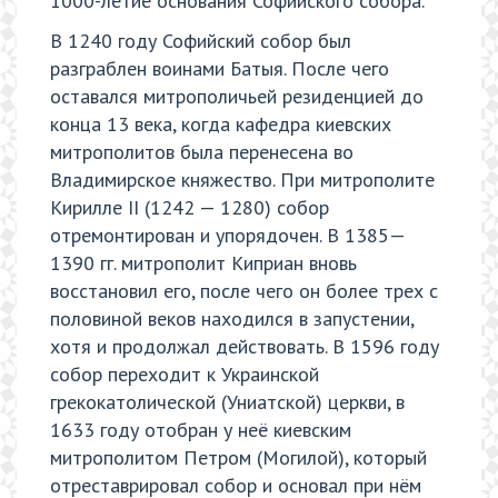
1000-летие основания Софийского собора.
В 1240 году Софийский собор был
разграблен воинами Батыя. После чего
оставался митрополичьей резиденцией до
конца 13 века, когда кафедра киевских
митрополитов была перенесена во
Владимирское княжество. При митрополите
Кирилле II (1242 — 1280) собор
отремонтирован и упорядочен. В 1385—
1390 гг. митрополит Киприан вновь
восстановил его, после чего он более трех с
половиной веков находился в запустении,
хотя и продолжал действовать. В 1596 году
собор переходит к Украинской
грекокатолической (Униатской) церкви, в
1633 году отобран у неё киевским
митрополитом Петром (Могилой), который
отреставрировал собор и основал при нём