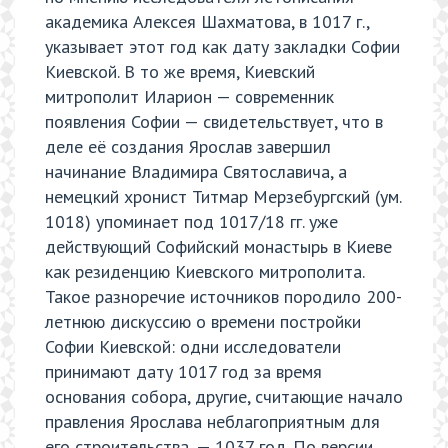
академика Алексея Шахматова, в 1017 г.,
указывает этот год как дату закладки Софии
Киевской. В то же время, Киевский
митрополит Иларион — современник
появления Софии — свидетельствует, что в
деле её создания Ярослав завершил
начинание Владимира Святославича, а
немецкий хронист Титмар Мерзебургский (ум.
1018) упоминает под 1017/18 гг. уже
действующий Софийский монастырь в Киеве
как резиденцию Киевского митрополита.
Такое разноречие источников породило 200-
летнюю дискуссию о времени постройки
Софии Киевской: одни исследователи
принимают дату 1017 год за время
основания собора, другие, считающие начало
правления Ярослава неблагоприятным для
его строительства, — 1037 год. По версии