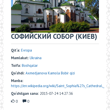
СОФИЙСКИЙ СОБОР (КИЕВ)
Qit‘a:
Evropa
Mamlakat:
Ukraina
Toifa:
Boshqalar
Qo‘shdi:
Axmedjanova Kamola Bobir qizi
Manba:
https://en.wikipedia.org/wiki/Saint_Sophia%27s_Cathedral,_
Qo‘shilgan sana:
2015-07-24 14:27:36
0
0