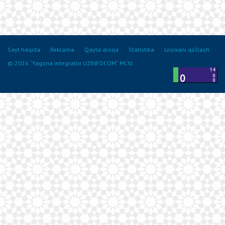
Sayt haqida
Reklama
Qayta aloqa
Statistika
Loyixani qo‘llash
© 2026 “Yagona integrator UZINFOCOM” MChJ