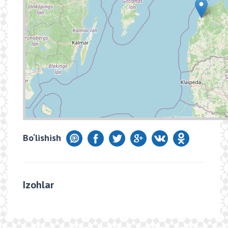
Bo‘lishish
Izohlar