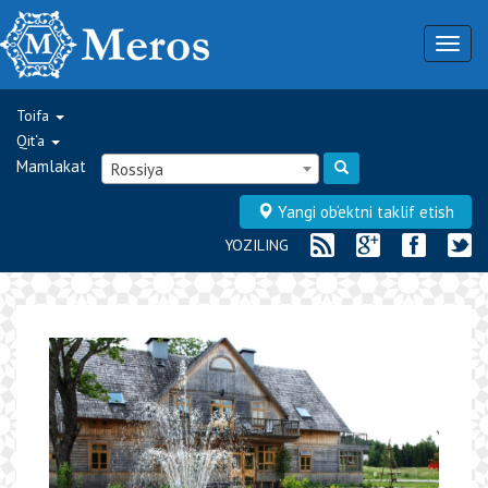
Togg
navig
Toifa
Qit‘a
Mamlakat
Rossiya
Yangi ob‘ektni taklif etish
YOZILING