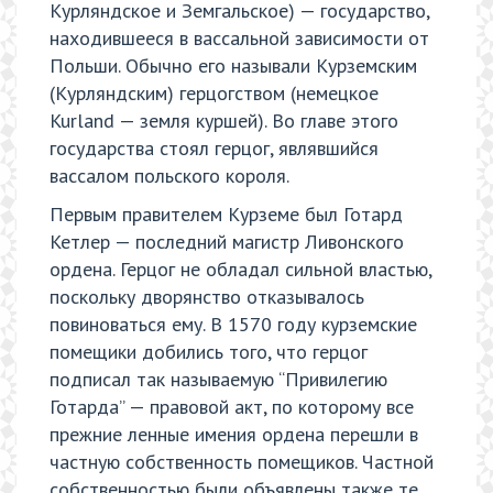
Курляндское и Земгальское) — государство,
находившееся в вассальной зависимости от
Польши. Обычно его называли Курземским
(Курляндским) герцогством (немецкое
Kurland — земля куршей). Во главе этого
государства стоял герцог, являвшийся
вассалом польского короля.
Первым правителем Курземе был Готард
Кетлер — последний магистр Ливонского
ордена. Герцог не обладал сильной властью,
поскольку дворянство отказывалось
повиноваться ему. В 1570 году курземские
помещики добились того, что герцог
подписал так называемую “Привилегию
Готарда” — правовой акт, по которому все
прежние ленные имения ордена перешли в
частную собственность помещиков. Частной
собственностью были объявлены также те