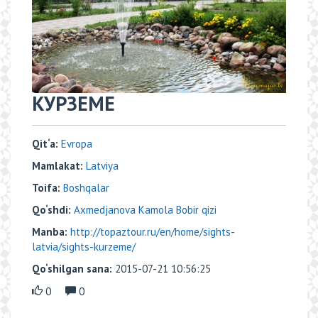
КУРЗЕМЕ
Qit‘a:
Evropa
Mamlakat:
Latviya
Toifa:
Boshqalar
Qo‘shdi:
Axmedjanova Kamola Bobir qizi
Manba:
http://topaztour.ru/en/home/sights-
latvia/sights-kurzeme/
Qo‘shilgan sana:
2015-07-21 10:56:25
0
0