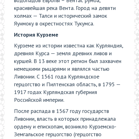
водопадов Европы – Вентас румба,
красивейшая река Вента. Город на девяти
холмах — Талси и исторический замок
Яунмоку в окрестностях Тукумса.
История Курземе
Курземе из истории известна как Курляндия,
древняя Курса — земля древних ливов и
куршей. В 13 веке этот регион был захвачен
немецкими рыцарями и являлся частью
Ливонии. С 1561 года Курляндское
герцогство и Пилтенская область, в 1795 —
1917 годах Курляндская губерния
Российской империи.
После распада в 1567 году государств
Ливонии, власть в которых принадлежала
ордену и епископам, возникло Курземско-
Земгальское герцогство (герцогство