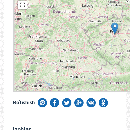
Bo‘lishish
Izohlar