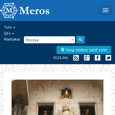
Togg
navig
Toifa
Qit‘a
Mamlakat
Rossiya
Yangi ob‘ektni taklif etish
YOZILING