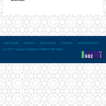
Sayt haqida
Reklama
Qayta aloqa
Statistika
Loyixani qo‘llash
© 2026 “Yagona integrator UZINFOCOM” MChJ