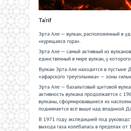
Ta‘rif
Эрта Але — вулкан, расположенный в уд
«курящаяся гора».
Эрта Але — самый активный из вулканов
единственный в мире вулкан, у которого
Вулкан Эрта Але находится в пустыне Д
«афарского треугольника» — зоны сильн
Эрта Але — базальтовый щитовой вулкан
активность вулкана продолжается с 196
вулканы, сформировавшиеся из наслоен
поднимается всё выше над впадиной Дан
В 1971 году экспедицией под руководс
выхода газа колебалась в пределах от 