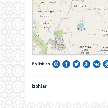
Bo‘lishish
Izohlar