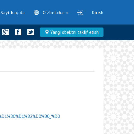
Sayt haqida
O'zbekcha
Kirish
Yangi ob‘ektni taklif etish
0%AD%D1%80%D1%82%D0%B0_%D0