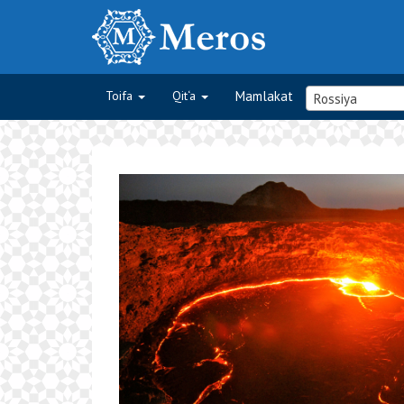
Toifa
Qit‘a
Mamlakat
Rossiya