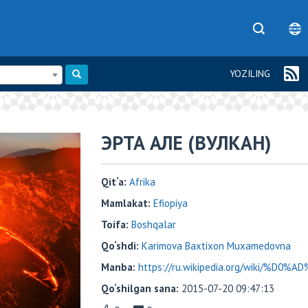
YOZILING
ЭРТА АЛЕ (ВУЛКАН)
Qit‘a:
Аfrika
Mamlakat:
Efiopiya
Toifa:
Boshqalar
Qo‘shdi:
Karimova Baxtixon Muxamedovna
Manba:
https://ru.wikipedia.org/wiki/%D
Qo‘shilgan sana:
2015-07-20 09:47:13