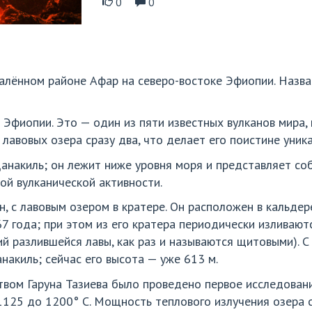
0
0
алённом районе Афар на северо-востоке Эфиопии. Назва
 Эфиопии. Это — один из пяти известных вулканов мира,
 лавовых озера сразу два, что делает его поистине уник
анакиль; он лежит ниже уровня моря и представляет со
ой вулканической активности.
, с лавовым озером в кратере. Он расположен в кальдере
7 года; при этом из его кратера периодически изливают
ий разлившейся лавы, как раз и называются щитовыми). 
акиль; сейчас его высота — уже 613 м.
твом Гаруна Тазиева было проведено первое исследовани
1125 до 1200° С. Мощность теплового излучения озера 