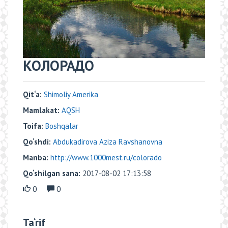
​КОЛОРАДО
Qit‘a:
Shimoliy Amerika
Mamlakat:
AQSH
Toifa:
Boshqalar
Qo‘shdi:
Abdukadirova Aziza Ravshanovna
Manba:
http://www.1000mest.ru/colorado
Qo‘shilgan sana:
2017-08-02 17:13:58
0
0
Ta‘rif