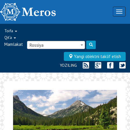
Togg
navig
Toifa
Qit‘a
Mamlakat
Rossiya
Yangi ob‘ektni taklif etish
YOZILING