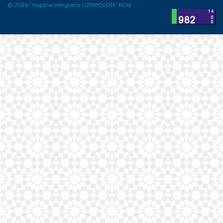
© 2026 “Yagona integrator UZINFOCOM” MChJ