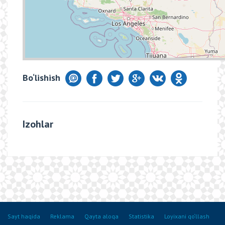
Bo‘lishish
Izohlar
Sayt haqida
Reklama
Qayta aloqa
Statistika
Loyixani qo‘llash