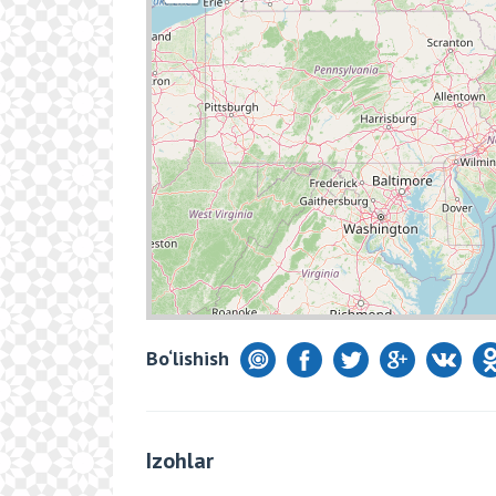
Bo‘lishish
Izohlar