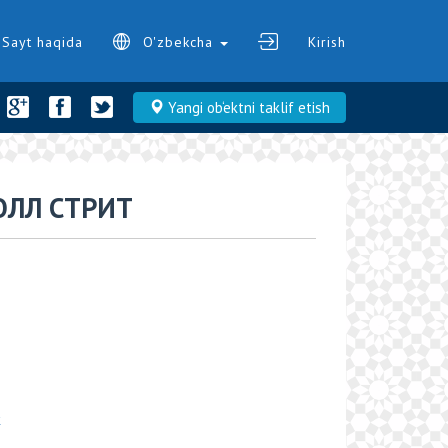
Sayt haqida
O'zbekcha
Kirish
Yangi ob‘ektni taklif etish
ОЛЛ СТРИТ
k