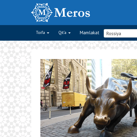
Toifa
Qit‘a
Mamlakat
Rossiya