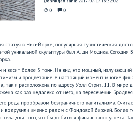
Qo‘shilgan sana:
2017-07-17 16:32:02
0
0
вая статуя в Нью-Йорке; популярная туристическая дост
этой уникальной скульптуры был А. ди Модика. Сегодня
орка.
н и весит более 3 тонн. На вид это мощный, излучающий 
птимизм и процветание. В настоящий момент многие фин
, так и расположена по адресу Уолл Стрит, 11. В мире 
жена как раз недалеко от него, на пересечении Бродвея 
го рода прообразом безграничного капитализма. Считает
 и водрузили именно рядом с Фондовой биржей. Более то
о тела для того, чтобы добиться финансового успеха. Т