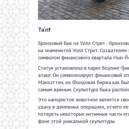
Ta‘rif
Бронзовый бык на Уолл Стрит - бронзо
на знаменитой Уолл Стрит. Создателем 
символом финансового квартала Нью-Й
Статуя установлена в парке Боулинг-Гри
атаке. Он символизирует финансовый о
Манхэттен, но Фондовая биржа как была
самым важным. Скульптура быка располо
Это напористое животное является свое
удачу в денежных операциях, отчего ее
потереть некоторые интимные части ег
фоне этой уникальной скульптуры.