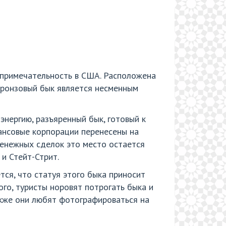
опримечательность в США. Расположена
 Бронзовый бык является несменным
энергию, разъяренный бык, готовый к
ансовые корпорации перенесены на
денежных сделок это место остается
и Стейт-Стрит.
ся, что статуя этого быка приносит
го, туристы норовят потрогать быка и
акже они любят фотографироваться на