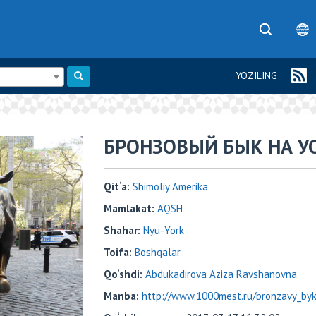
YOZILING
​​БРОНЗОВЫЙ БЫК НА У
Qit‘a:
Shimoliy Amerika
Mamlakat:
AQSH
Shahar:
Nyu-York
Toifa:
Boshqalar
Qo‘shdi:
Abdukadirova Aziza Ravshanovna
Manba:
http://www.1000mest.ru/bronzavy_by