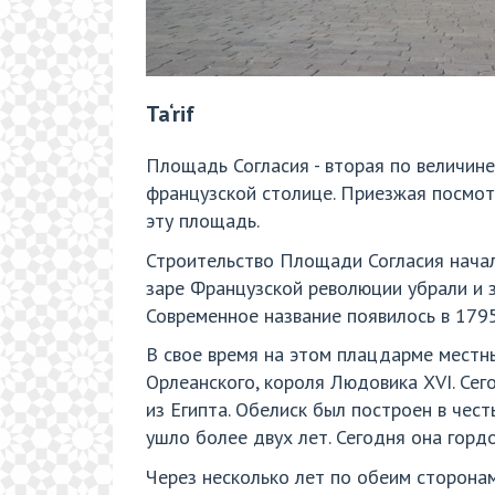
Ta‘rif
Площадь Согласия - вторая по величин
французской столице. Приезжая посмотр
эту площадь.
Строительство Площади Согласия начало
заре Французской революции убрали и з
Современное название появилось в 1795
В свое время на этом плацдарме местн
Орлеанского, короля Людовика XVI. Сег
из Египта. Обелиск был построен в чес
ушло более двух лет. Сегодня она горд
Через несколько лет по обеим сторона