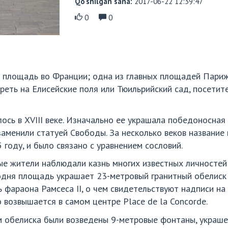
Qo‘shilgan sana:
2017-06-22 12:39:47
0
0
е площадь во Франции; одна из главных площадей Париж
еть на Елисейские поля или Тюильрийский сад, посетите
сь в XVIII веке. Изначально ее украшала победоносная 
аменили статуей Свободы. За несколько веков название 
 году, и было связано с уравнением сословий.
ые жители наблюдали казнь многих известных личностей
одня площадь украшает 23-метровый гранитный обелиск 
ть фараона Рамсеса II, о чем свидетельствуют надписи н
о возвышается в самом центре Place de la Concorde.
м обелиска были возведены 9-метровые фонтаны, украш