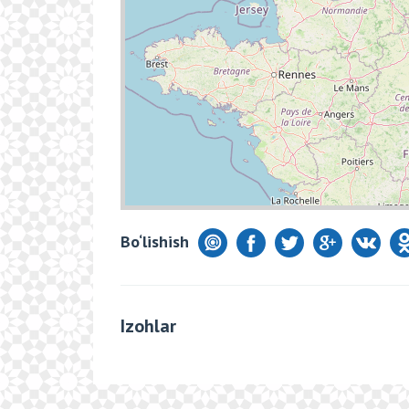
Bo‘lishish
Izohlar