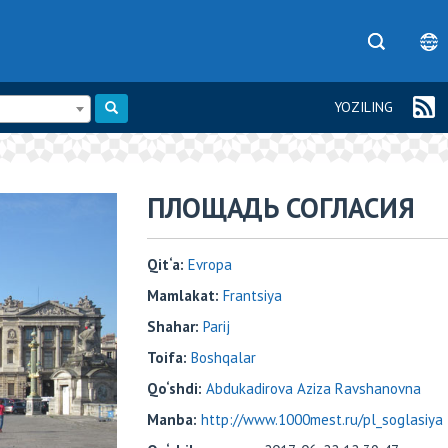
YOZILING
​​ПЛОЩАДЬ СОГЛАСИЯ
Qit‘a:
Evropa
Mamlakat:
Frantsiya
Shahar:
Parij
Toifa:
Boshqalar
Qo‘shdi:
Abdukadirova Aziza Ravshanovna
Manba:
http://www.1000mest.ru/pl_soglasiya