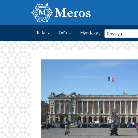
Toifa
Qit‘a
Mamlakat
Rossiya