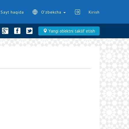
Sayt haqida
O'zbekcha
Kirish
Yangi ob‘ektni taklif etish