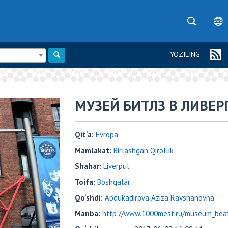
YOZILING
​МУЗЕЙ БИТЛЗ В ЛИВЕР
Qit‘a:
Evropa
Mamlakat:
Birlashgan Qirollik
Shahar:
Liverpul
Toifa:
Boshqalar
Qo‘shdi:
Abdukadirova Aziza Ravshanovna
Manba:
http://www.1000mest.ru/museum_bea