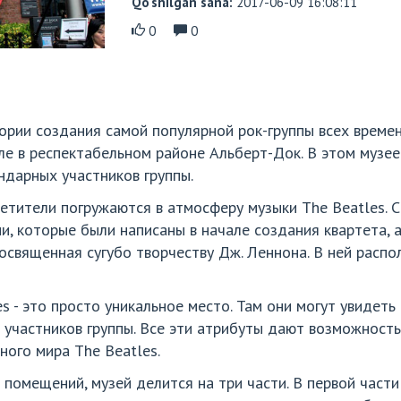
Qo‘shilgan sana:
2017-06-09 16:08:11
0
0
тории создания самой популярной рок-группы всех време
ле в респектабельном районе Альберт-Док. В этом музее
ндарных участников группы.
сетители погружаются в атмосферу музыки The Beatles. 
ни, которые были написаны в начале создания квартета, а
 посвященная сугубо творчеству Дж. Леннона. В ней расп
s - это просто уникальное место. Там они могут увидеть
участников группы. Все эти атрибуты дают возможность
ного мира The Beatles.
помещений, музей делится на три части. В первой части