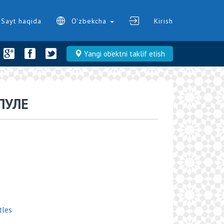
Sayt haqida
O'zbekcha
Kirish
Yangi ob‘ektni taklif etish
ПУЛЕ
tles