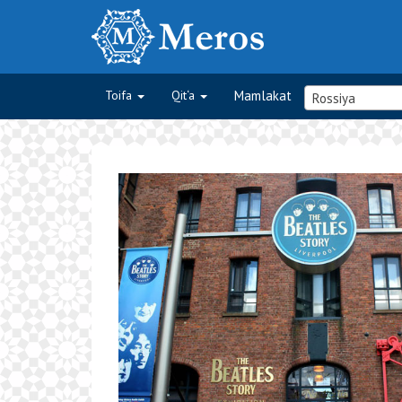
Toifa
Qit‘a
Mamlakat
Rossiya