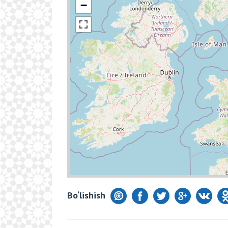
−
Bo‘lishish