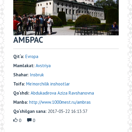
​АМБРАС
Qit‘a:
Evropa
Mamlakat:
Avstriya
Shahar:
Insbruk
Toifa:
Me‘morchilik inshootlar
Qo‘shdi:
Abdukadirova Aziza Ravshanovna
Manba:
http://www.1000mest.ru/ambras
Qo‘shilgan sana:
2017-05-22 16:13:37
0
0