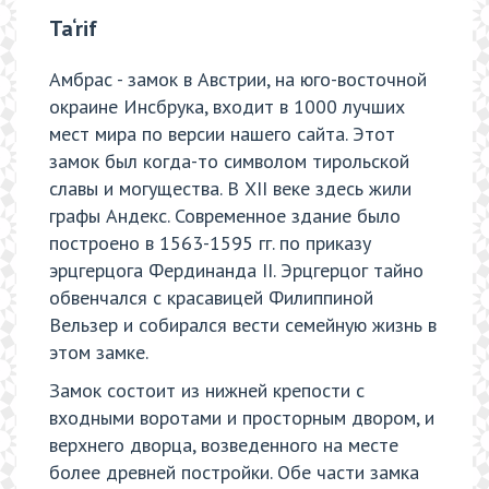
Ta‘rif
Амбрас - замок в Австрии, на юго-восточной
окраине Инсбрука, входит в 1000 лучших
мест мира по версии нашего сайта. Этот
замок был когда-то символом тирольской
славы и могущества. В XII веке здесь жили
графы Андекс. Современное здание было
построено в 1563-1595 гг. по приказу
эрцгерцога Фердинанда II. Эрцгерцог тайно
обвенчался с красавицей Филиппиной
Вельзер и собирался вести семейную жизнь в
этом замке.
Замок состоит из нижней крепости с
входными воротами и просторным двором, и
верхнего дворца, возведенного на месте
более древней постройки. Обе части замка