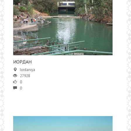
​ИОРДАН
Iordaniya
27928
0
0