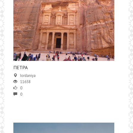
ПЕТРА
Iordaniya
11658
0
0