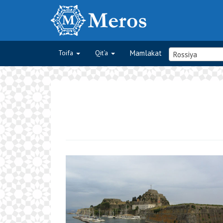
Toifa
Qit‘a
Mamlakat
Rossiya