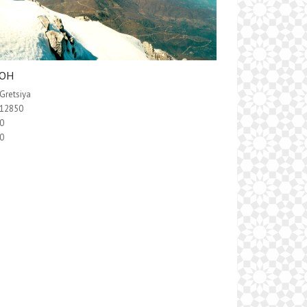
ФОН
Gretsiya
12850
0
0