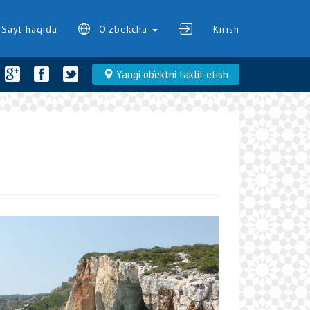
Sayt haqida
O'zbekcha
Kirish
Yangi ob‘ektni taklif etish