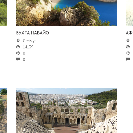
БУХТА НАВАЙО
​​А
Gretsiya
14139
0
0