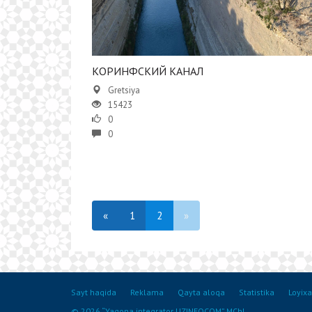
​КОРИНФСКИЙ КАНАЛ
Gretsiya
15423
0
0
«
1
2
»
Sayt haqida
Reklama
Qayta aloqa
Statistika
Loyixa
© 2026 “Yagona integrator UZINFOCOM” MChJ