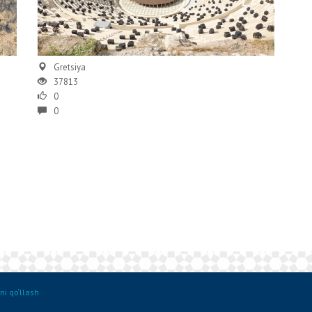
Gretsiya
37813
0
0
ni qo‘llash