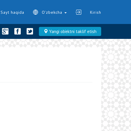
Sayt haqida
O'zbekcha
Kirish
Yangi ob‘ektni taklif etish