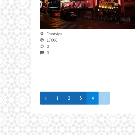
Frantsiya
17006
0
0
«
1
2
3
4
»