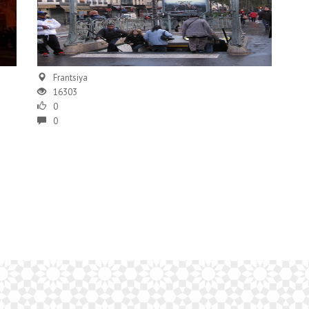
Frantsiya
16303
0
0