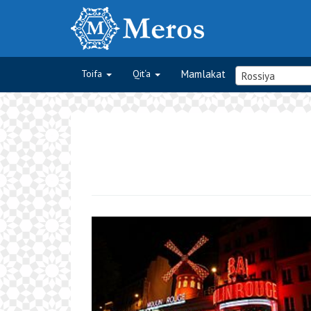
Toifa
Qit‘a
Mamlakat
Rossiya