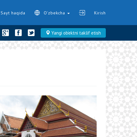
Sayt haqida
O'zbekcha
Kirish
Yangi ob‘ektni taklif etish