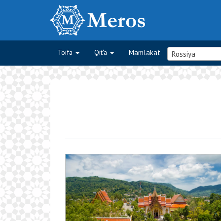
Toifa
Qit‘a
Mamlakat
Rossiya