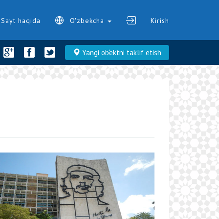
Sayt haqida
O'zbekcha
Kirish
Yangi ob‘ektni taklif etish