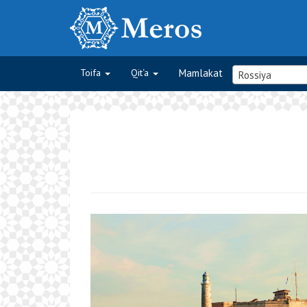
Toifa
Qit‘a
Mamlakat
Rossiya