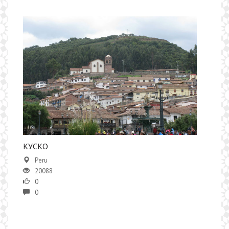
КУСКО
Peru
20088
0
0